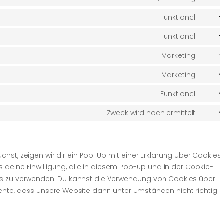
Cons
to
Funktional
Cons
serv
to
Funktional
goog
Cons
serv
reca
to
Marketing
word
Cons
serv
to
Marketing
poly
Cons
serv
to
Funktional
goog
Cons
serv
font
to
Zweck wird noch ermittelt
goog
Cons
serv
map
to
comp
serv
sons
st, zeigen wir dir ein Pop-Up mit einer Erklärung über Cookies
ns deine Einwilligung, alle in diesem Pop-Up und in der Cookie-
ins zu verwenden. Du kannst die Verwendung von Cookies über
achte, dass unsere Website dann unter Umständen nicht richtig