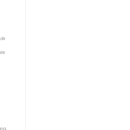
dir
Wir
ung