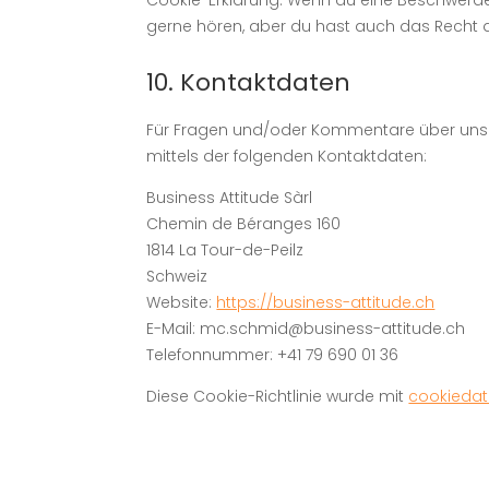
Cookie-Erklärung. Wenn du eine Beschwerde 
gerne hören, aber du hast auch das Recht 
10. Kontaktdaten
Für Fragen und/oder Kommentare über unser
mittels der folgenden Kontaktdaten:
Business Attitude Sàrl
Chemin de Béranges 160
1814 La Tour-de-Peilz
Schweiz
Website:
https://business-attitude.ch
E-Mail:
mc.schmid@
business-attitude.ch
Telefonnummer: +41 79 690 01 36
Diese Cookie-Richtlinie wurde mit
cookieda