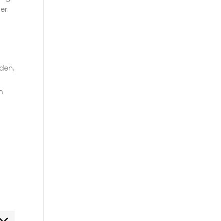
der
den,
n