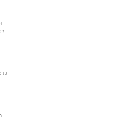
d
en
t zu
n